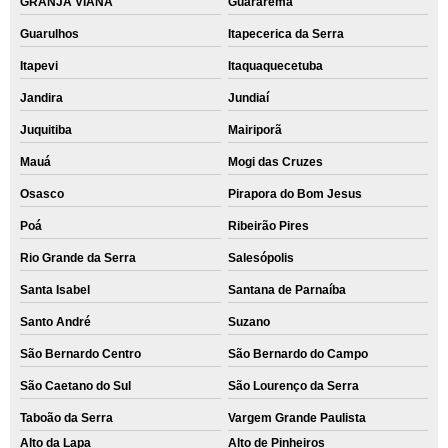
GRANJA VIANA
Guararema
Guarulhos
Itapecerica da Serra
Itapevi
Itaquaquecetuba
Jandira
Jundiaí
Juquitiba
Mairiporã
Mauá
Mogi das Cruzes
Osasco
Pirapora do Bom Jesus
Poá
Ribeirão Pires
Rio Grande da Serra
Salesópolis
Santa Isabel
Santana de Parnaíba
Santo André
Suzano
São Bernardo Centro
São Bernardo do Campo
São Caetano do Sul
São Lourenço da Serra
Taboão da Serra
Vargem Grande Paulista
Alto da Lapa
Alto de Pinheiros