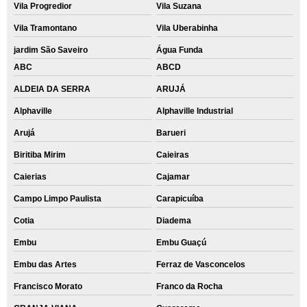
Vila Progredior
Vila Suzana
Vila Tramontano
Vila Uberabinha
jardim São Saveiro
Água Funda
ABC
ABCD
ALDEIA DA SERRA
ARUJÁ
Alphaville
Alphaville Industrial
Arujá
Barueri
Biritiba Mirim
Caieiras
Caierias
Cajamar
Campo Limpo Paulista
Carapicuíba
Cotia
Diadema
Embu
Embu Guaçú
Embu das Artes
Ferraz de Vasconcelos
Francisco Morato
Franco da Rocha