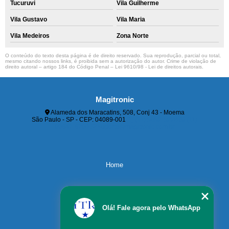
Tucuruvi
Vila Guilherme
Vila Gustavo
Vila Maria
Vila Medeiros
Zona Norte
O conteúdo do texto desta página é de direito reservado. Sua reprodução, parcial ou total,
mesmo citando nossos links, é proibida sem a autorização do autor. Crime de violação de
direito autoral – artigo 184 do Código Penal –
Lei 9610/98 - Lei de direitos autorais
.
Magitronic
Alameda dos Maracatins, 508, Conj 43 - Moema
São Paulo - SP - CEP: 04089-001
(11) 5052-5228
(11)
99647-6790
suporte@magitronic.com.br
Home
Servicos
Olá! Fale agora pelo WhatsApp
Contato