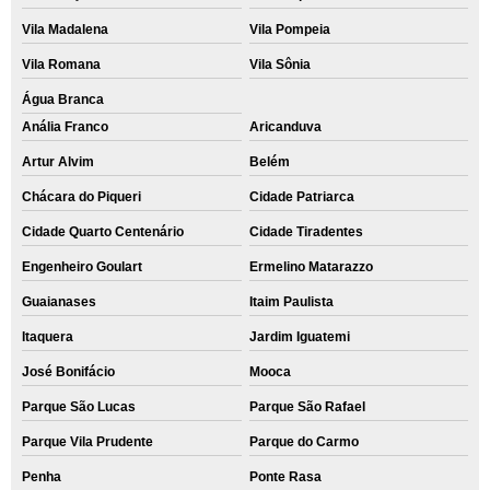
Vila Madalena
Vila Pompeia
Vila Romana
Vila Sônia
Água Branca
Anália Franco
Aricanduva
Artur Alvim
Belém
Chácara do Piqueri
Cidade Patriarca
Cidade Quarto Centenário
Cidade Tiradentes
Engenheiro Goulart
Ermelino Matarazzo
Guaianases
Itaim Paulista
Itaquera
Jardim Iguatemi
José Bonifácio
Mooca
Parque São Lucas
Parque São Rafael
Parque Vila Prudente
Parque do Carmo
Penha
Ponte Rasa