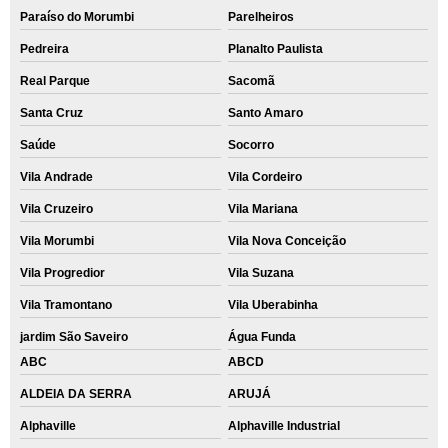
Paraíso do Morumbi
Parelheiros
recuperação de dados hd Cidade Tiradentes
Pedreira
Planalto Paulista
orçamento para recuperar dados apagados hd Itaim Paulista
Real Parque
Sacomã
serviço de recuperação dados hd Chácara Santo Antônio
Santa Cruz
Santo Amaro
orçamento para recuperar dados hd formatado Jardim Everest
Saúde
Socorro
orçamento de recuperar dados hd formatado Jardim Londrina
Vila Andrade
Vila Cordeiro
recuperar dados hd valor Pirituba
Vila Cruzeiro
Vila Mariana
recuperar dados apagados valor Embu das Artes
Vila Morumbi
Vila Nova Conceição
orçamento de recuperar dados apagados pen drive Alto da Boa Vista
Vila Progredior
Vila Suzana
recuperação de dados hd externo Vila Mariana
Vila Tramontano
Vila Uberabinha
jardim São Saveiro
Água Funda
recuperar dados hd valor Real Parque
ABC
ABCD
recuperação dados hd M'Boi Mirim
ALDEIA DA SERRA
ARUJÁ
recuperação dados hd valor Mairiporã
Alphaville
Alphaville Industrial
recuperar dados hd formatado Heliópolis