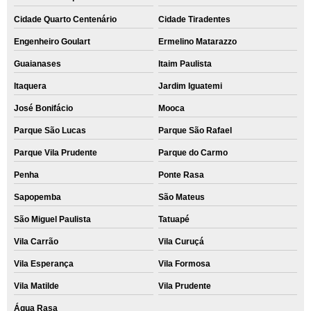
orçamento de recuperação dados Cajamar
Cidade Quarto Centenário
Cidade Tiradentes
Engenheiro Goulart
Ermelino Matarazzo
Guaianases
Itaim Paulista
Itaquera
Jardim Iguatemi
José Bonifácio
Mooca
Parque São Lucas
Parque São Rafael
Parque Vila Prudente
Parque do Carmo
Penha
Ponte Rasa
Sapopemba
São Mateus
São Miguel Paulista
Tatuapé
Vila Carrão
Vila Curuçá
Vila Esperança
Vila Formosa
Vila Matilde
Vila Prudente
Água Rasa