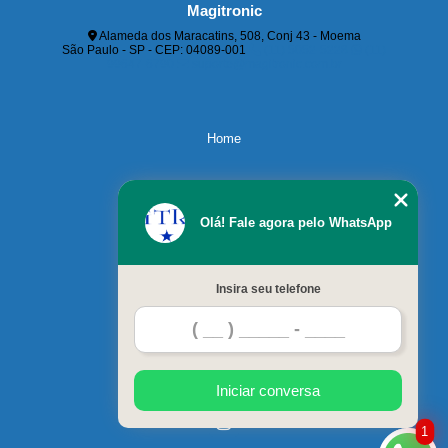
Magitronic
Alameda dos Maracatins, 508, Conj 43 - Moema
São Paulo - SP - CEP: 04089-001
(11) 5052-5228
(11)
99647-6790
suporte@magitronic.com.br
Home
Servicos
Olá! Fale agora pelo WhatsApp
Contato
Insira seu telefone
Blog
Mapa do site
Iniciar conversa
1