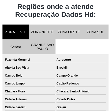
orçamento para recuperação de dados hd Barra Funda
Regiões onde a atende
orçamento para recuperação dados Osasco
Recuperação Dados Hd:
recuperar dados apagados pen drive Tucuruvi
recuperação dados valor Granja Julieta
ZONA LESTE
ZONA NORTE
ZONA OESTE
ZONA SUL
orçamento para recuperação dados hd externo Jardim Londrina
recuperação dados hd externo Taboão da Serra
GRANDE SÃO
Centro
PAULO
recuperação de dados hd externo valor Fazenda Morumbi
Fazenda Morumbi
Aeroporto
recuperar dados hd formatado valor São Domingos
Alto da Boa Vista
Brooklin
orçamento de recuperar dados hd formatado Vila Cordeiro
Campo Belo
Campo Grande
orçamento de recuperação dados pen drive Mairiporã
Campo Limpo
Capão Redondo
orçamento para recuperação dados hd externo Freguesia do Ó
Chácara Flora
Chácara Santo Antônio
orçamento para recuperação dados pen drive Jardim Iguatemi
Cidade Ademar
Cidade Dutra
recuperação dados Jardim Guedala
Cidade Jardim
Grajau