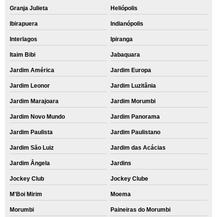
orçamento para recuperação de dados hd Guaianases
Granja Julieta
Heliópolis
orçamento de recuperação de dados hd Salesópolis
Ibirapuera
Indianópolis
orçamento de recuperar dados hd Francisco Morato
Interlagos
Ipiranga
orçamento de recuperação dados hd externo Vila Formosa
Itaim Bibi
Jabaquara
recuperação dados hd valor Ermelino Matarazzo
Jardim América
Jardim Europa
orçamento para recuperação dados hd Cachoeirinha
Jardim Leonor
Jardim Luzitânia
recuperação dados hd Jardim Bonfiglioli
Jardim Marajoara
Jardim Morumbi
Jardim Novo Mundo
Jardim Panorama
orçamento de recuperar dados hd Itaim Paulista
Jardim Paulista
Jardim Paulistano
serviço de recuperação de dados Franco da Rocha
Jardim São Luiz
Jardim das Acácias
serviço de recuperar dados apagados Arujá
Jardim Ângela
Jardins
recuperação dados hd externo Pirituba
Jockey Club
Jockey Clube
recuperação dados pen drive Vila Uberabinha
M'Boi Mirim
Moema
recuperar dados hd formatado Vila Nova Conceição
Morumbi
Paineiras do Morumbi
orçamento para recuperar dados apagados hd Mogi das Cruzes