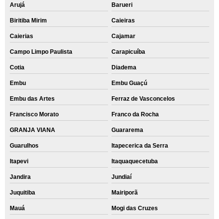
Arujá
Barueri
recuperação dados Indianópolis
Biritiba Mirim
Caieiras
recuperar dados apagados Jardim Paulistano
Caierias
Cajamar
recuperação de dados hd valor Vila Gustavo
Campo Limpo Paulista
Carapicuíba
recuperação dados pen drive Água Funda
Cotia
Diadema
orçamento de recuperação dados hd externo Jardim Iguatemi
Embu
Embu Guaçú
serviço de recuperar dados apagados Campo Limpo Paulista
Embu das Artes
Ferraz de Vasconcelos
recuperação de dados hd José Bonifácio
Francisco Morato
Franco da Rocha
serviço de recuperação de dados Guaianases
GRANJA VIANA
Guararema
orçamento de recuperar dados apagados Jardins
Guarulhos
Itapecerica da Serra
Itapevi
Itaquaquecetuba
orçamento para recuperar dados hd Vila Madalena
Jandira
Jundiaí
orçamento para recuperar dados hd formatado Engenheiro Goulart
Juquitiba
Mairiporã
recuperar dados apagados hd valor Cidade Ademar
Mauá
Mogi das Cruzes
orçamento de recuperar dados apagados hd Rio Grande da Serra