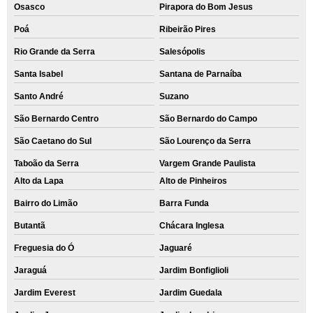
Osasco
Pirapora do Bom Jesus
serviço de recuperação dados hd externo Lapa
Poá
Ribeirão Pires
orçamento de recuperação de dados hd externo Engenheiro Goulart
Rio Grande da Serra
Salesópolis
recuperar dados apagados hd valor Vila Tramontano
Santa Isabel
Santana de Parnaíba
recuperar dados apagados hd Jaraguá
Santo André
Suzano
orçamento de recuperação de dados hd externo Cachoeirinha
São Bernardo Centro
São Bernardo do Campo
orçamento de recuperação de dados hd Parque São Lucas
São Caetano do Sul
São Lourenço da Serra
orçamento de recuperação dados hd M'Boi Mirim
Taboão da Serra
Vargem Grande Paulista
orçamento para recuperar dados hd Embu das Artes
Alto da Lapa
Alto de Pinheiros
Bairro do Limão
Barra Funda
recuperação dados hd externo valor Itaim Paulista
Butantã
Chácara Inglesa
orçamento para recuperação de dados hd externo Vila Progredior
Freguesia do Ó
Jaguaré
recuperação de dados hd externo valor Jaguaré
Jaraguá
Jardim Bonfiglioli
recuperar dados apagados pen drive Santa Cruz
Jardim Everest
Jardim Guedala
orçamento de recuperar dados apagados Juquitiba