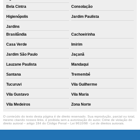
Bela Cintra
Consolação
Higienópolis
Jardim Paulista
Jardins
Brasilândia
Cachoeirinha
Casa Verde
Imirim
Jardim São Paulo
Jaçanã
Lauzane Paulista
Mandaqui
Santana
Tremembé
Tucuruvi
Vila Guilherme
Vila Gustavo
Vila Maria
Vila Medeiros
Zona Norte
O conteúdo do texto desta página é de direito reservado. Sua reprodução, parcial ou total,
mesmo citando nossos links, é proibida sem a autorização do autor. Crime de violação de
direito autoral – artigo 184 do Código Penal –
Lei 9610/98 - Lei de direitos autorais
.