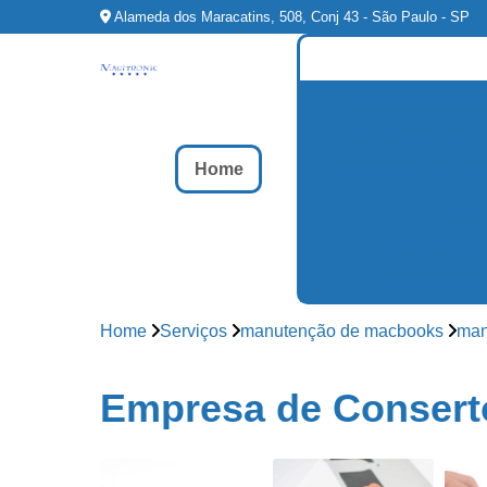
Alameda dos Maracatins, 508, Conj 43 - São Paulo - SP
Assistência de n
Carregadores
Home
Conserto de teclad
HD SS
Memoria par
Ssd para no
Home
Serviços
manutenção de macbooks
man
Empresa de Conserto