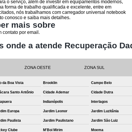
para o serviço, além de investir em equipamentos modernos,
forma de trabalho qualificada e excelente, entre em
 citados, nós trabalhamos com carregador universal notebook
to conosco e saiba mais detalhes.
er mais sobre
 contato por email.
s onde a atende Recuperação Da
ZONA OESTE
ZONA SUL
o da Boa Vista
Brooklin
Campo Belo
ácara Santo Antônio
Cidade Ademar
Cidade Dutra
rapuera
Indianópolis
Interlagos
rdim Europa
Jardim Leonor
Jardim Luzitânia
dim Paulista
Jardim Paulistano
Jardim São Luiz
ckey Clube
M'Boi Mirim
Moema