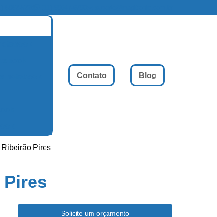
1) 5052-5228
(11) 99647-6790
suporte@magitronic.com.br
 notebook
otebook
Contato
Blog
de notebook
book
book
Ribeirão Pires
 Pires
Solicite um orçamento