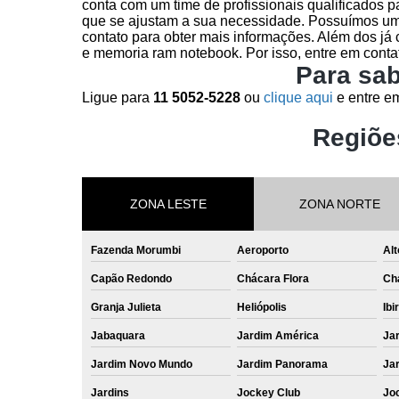
conta com um time de profissionais qualificados 
que se ajustam a sua necessidade. Possuímos uma 
contato para obter mais informações. Além dos já
e memoria ram notebook. Por isso, entre em conta
Para sab
Ligue para
11 5052-5228
ou
clique aqui
e entre em
Regiõe
ZONA LESTE
ZONA NORTE
Fazenda Morumbi
Aeroporto
Alt
Capão Redondo
Chácara Flora
Ch
Granja Julieta
Heliópolis
Ibi
Jabaquara
Jardim América
Ja
Jardim Novo Mundo
Jardim Panorama
Jar
Jardins
Jockey Club
Jo