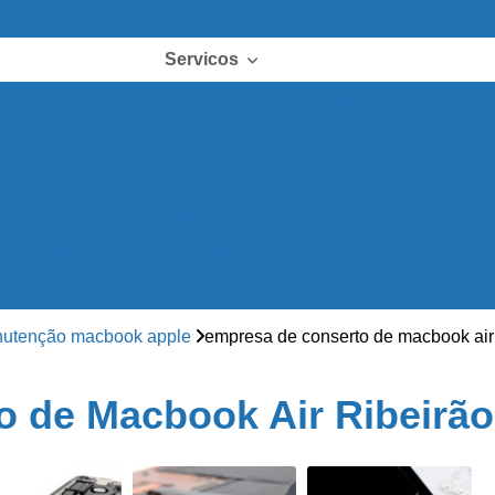
(1
Servicos
otebook
Assistência técnica de notebook
Bateria de
Conserto de notebook
Conserto de placa mãe para n
o de notebook
Conserto de tela de notebook
Cooler 
D
Manutenção de Macbook
Manutenção de notebook
a notebook
Recuperação de dados
Reparo de Note
tebook
Teclado para notebook
Troca de tela de note
utenção macbook apple
empresa de conserto de macbook air 
 de Macbook Air Ribeirão