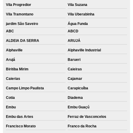
Vila Progredior
Vila Suzana
Vila Tramontano
Vila Uberabinha
jardim São Saveiro
Água Funda
ABC
ABCD
ALDEIA DA SERRA
ARUJÁ
Alphaville
Alphaville Industrial
Arujá
Barueri
Biritiba Mirim
Caieiras
Caierias
Cajamar
Campo Limpo Paulista
Carapicuíba
Cotia
Diadema
Embu
Embu Guaçú
Embu das Artes
Ferraz de Vasconcelos
Francisco Morato
Franco da Rocha