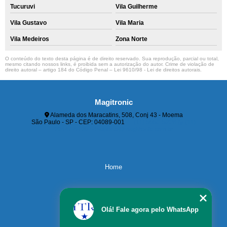
Tucuruvi
Vila Guilherme
Vila Gustavo
Vila Maria
Vila Medeiros
Zona Norte
O conteúdo do texto desta página é de direito reservado. Sua reprodução, parcial ou total,
mesmo citando nossos links, é proibida sem a autorização do autor. Crime de violação de
direito autoral – artigo 184 do Código Penal –
Lei 9610/98 - Lei de direitos autorais
.
Magitronic
Alameda dos Maracatins, 508, Conj 43 - Moema
São Paulo - SP - CEP: 04089-001
(11) 5052-5228
(11)
99647-6790
suporte@magitronic.com.br
Home
Servicos
Olá! Fale agora pelo WhatsApp
Contato