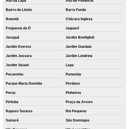
Alto da Lapa
Alto de Pinheiros
Bairro do Limão
Barra Funda
Butantã
Chácara Inglesa
Freguesia do Ó
Jaguaré
Jaraguá
Jardim Bonfiglioli
Jardim Everest
Jardim Guedala
Jardim Jussara
Jardim Londrina
Jardim Vazani
Lapa
Pacaembu
Panamby
Parque Maria Domitila
Perdizes
Perus
Pinheiros
Pirituba
Praça da Arvore
Raposo Tavares
Rio Pequeno
Sumaré
São Domingos