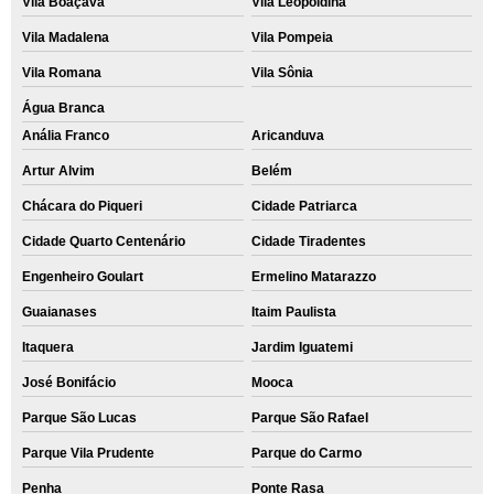
Vila Boaçava
Vila Leopoldina
Vila Madalena
Vila Pompeia
Vila Romana
Vila Sônia
Água Branca
Anália Franco
Aricanduva
Artur Alvim
Belém
Chácara do Piqueri
Cidade Patriarca
Cidade Quarto Centenário
Cidade Tiradentes
Engenheiro Goulart
Ermelino Matarazzo
Guaianases
Itaim Paulista
Itaquera
Jardim Iguatemi
José Bonifácio
Mooca
Parque São Lucas
Parque São Rafael
Parque Vila Prudente
Parque do Carmo
Penha
Ponte Rasa