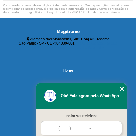
O conteúdo do texto desta página é de direito reservado. Sua reprodução, parcial ou total,
mesmo citando nossos links, é proibida sem a autorização do autor. Crime de violação de
direito autoral – artigo 184 do Código Penal –
Lei 9610/98 - Lei de direitos autorais
.
Magitronic
Alameda dos Maracatins, 508, Conj 43 - Moema
São Paulo - SP - CEP: 04089-001
(11) 5052-5228
(11)
99647-6790
suporte@magitronic.com.br
Home
Servicos
Olá! Fale agora pelo WhatsApp
Contato
Insira seu telefone
Blog