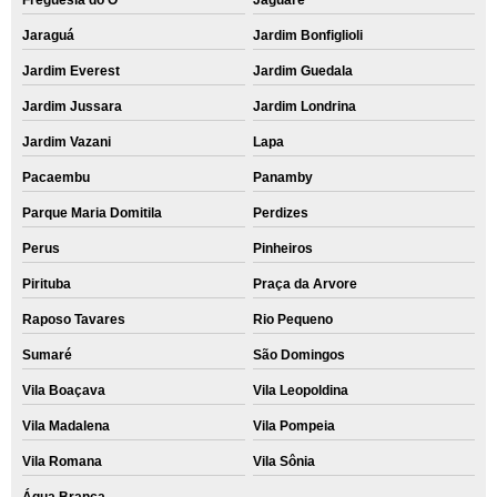
Freguesia do Ó
Jaguaré
Jaraguá
Jardim Bonfiglioli
Jardim Everest
Jardim Guedala
Jardim Jussara
Jardim Londrina
Jardim Vazani
Lapa
Pacaembu
Panamby
Parque Maria Domitila
Perdizes
Perus
Pinheiros
Pirituba
Praça da Arvore
Raposo Tavares
Rio Pequeno
Sumaré
São Domingos
Vila Boaçava
Vila Leopoldina
Vila Madalena
Vila Pompeia
Vila Romana
Vila Sônia