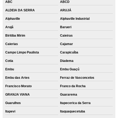
ABC
ABCD
ALDEIA DA SERRA
ARUJÁ
Alphaville
Alphaville Industrial
Arujá
Barueri
Biritiba Mirim
Caieiras
Caierias
Cajamar
Campo Limpo Paulista
Carapicuíba
Cotia
Diadema
Embu
Embu Guaçú
Embu das Artes
Ferraz de Vasconcelos
Francisco Morato
Franco da Rocha
GRANJA VIANA
Guararema
Guarulhos
Itapecerica da Serra
Itapevi
Itaquaquecetuba