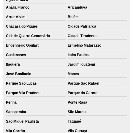
Água Branca
Anália Franco
Aricanduva
Artur Alvim
Belém
Chácara do Piqueri
Cidade Patriarca
Cidade Quarto Centenário
Cidade Tiradentes
Engenheiro Goulart
Ermelino Matarazzo
Guaianases
Itaim Paulista
Itaquera
Jardim Iguatemi
José Bonifácio
Mooca
Parque São Lucas
Parque São Rafael
Parque Vila Prudente
Parque do Carmo
Penha
Ponte Rasa
Sapopemba
São Mateus
São Miguel Paulista
Tatuapé
Vila Carrão
Vila Curuçá