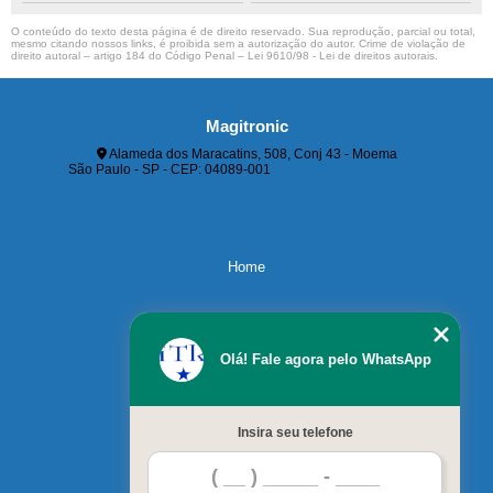
O conteúdo do texto desta página é de direito reservado. Sua reprodução, parcial ou total,
mesmo citando nossos links, é proibida sem a autorização do autor. Crime de violação de
direito autoral – artigo 184 do Código Penal –
Lei 9610/98 - Lei de direitos autorais
.
Magitronic
Alameda dos Maracatins, 508, Conj 43 - Moema
São Paulo - SP - CEP: 04089-001
(11) 5052-5228
(11)
99647-6790
suporte@magitronic.com.br
Home
Servicos
Olá! Fale agora pelo WhatsApp
Contato
Insira seu telefone
Blog