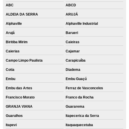
ABC
ABCD
ALDEIA DA SERRA
ARUJÁ
Alphaville
Alphaville Industrial
Arujá
Barueri
Biritiba Mirim
Caieiras
Caierias
Cajamar
Campo Limpo Paulista
Carapicuíba
Cotia
Diadema
Embu
Embu Guaçú
Embu das Artes
Ferraz de Vasconcelos
Francisco Morato
Franco da Rocha
GRANJA VIANA
Guararema
Guarulhos
Itapecerica da Serra
Itapevi
Itaquaquecetuba