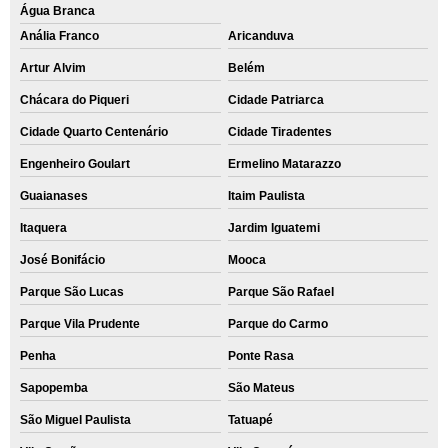
Água Branca
Anália Franco
Aricanduva
Artur Alvim
Belém
Chácara do Piqueri
Cidade Patriarca
Cidade Quarto Centenário
Cidade Tiradentes
Engenheiro Goulart
Ermelino Matarazzo
Guaianases
Itaim Paulista
Itaquera
Jardim Iguatemi
José Bonifácio
Mooca
Parque São Lucas
Parque São Rafael
Parque Vila Prudente
Parque do Carmo
Penha
Ponte Rasa
Sapopemba
São Mateus
São Miguel Paulista
Tatuapé